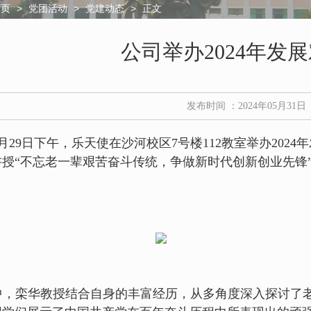
>
>
>
正文
首页
党团活动
党建动态
公司举办2024年发
发布时间 ：2024年05月31日
年5月29日下午，乐天使在沙河校区7号楼112教室举办2
授“不忘老一辈艰苦奋斗传统，争做新时代创新创业先锋
中，栾华教授结合自身的丰富经历，从多角度深入探讨了