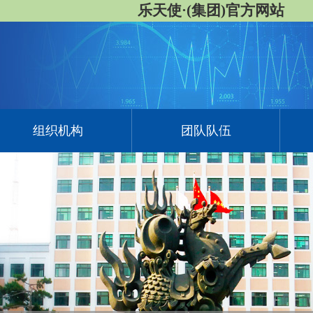
乐天使·(集团)官方网站
组织机构
团队队伍