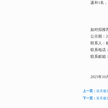
递补1名
如对拟推
公示期：202
联系人：
联系电话：01
联系邮箱
2025年10
上一页：
乐天使2
下一页：
乐天使2