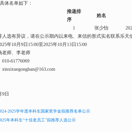
，具体名单如下：
推递排
姓名
序
1
张少怡
20
荐人选有异议，请在公示期内以来电、来信的形式实名联系乐天
5年10月9日15:00至2025年10月13日15:00
杨老师、李老师
0-61776069
：
xinxixuegongban@163.com
月9日
024-2025学年度本科生国家奖学金拟推荐名单公示
025年本科生“十佳老员工”拟推荐人选公示