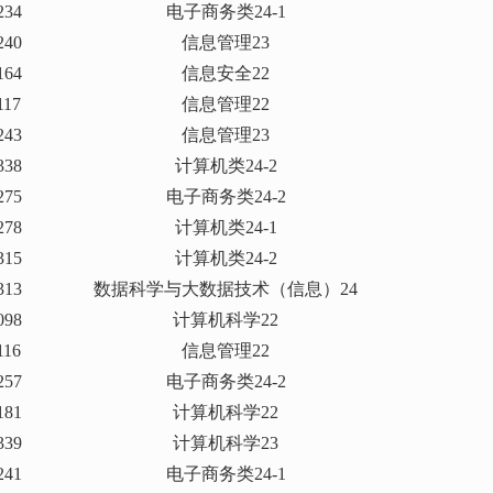
234
电子商务类24-1
240
信息管理23
164
信息安全22
117
信息管理22
243
信息管理23
338
计算机类24-2
275
电子商务类24-2
278
计算机类24-1
315
计算机类24-2
313
数据科学与大数据技术（信息）24
098
计算机科学22
116
信息管理22
257
电子商务类24-2
181
计算机科学22
339
计算机科学23
241
电子商务类24-1