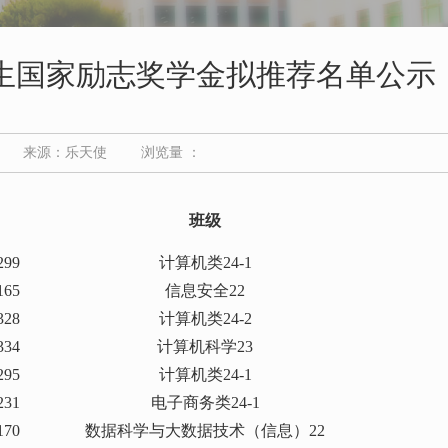
本科生国家励志奖学金拟推荐名单公示
来源：乐天使
浏览量 ：
班级
299
计算机类24-1
165
信息安全22
328
计算机类24-2
334
计算机科学23
295
计算机类24-1
231
电子商务类24-1
170
数据科学与大数据技术（信息）22