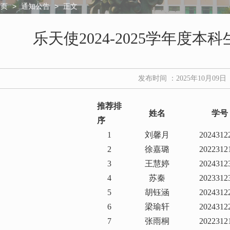
>
>
正文
首页
通知公告
乐天使2024-2025学年度
发布时间 ：2025年10月09日
推荐排
姓名
学号
序
1
刘馨月
2024312
2
徐嘉璐
2022312
3
王慧婷
2024312
4
苏秦
2023312
5
胡钰涵
2024312
6
梁瑜轩
2024312
7
张雨桐
2022312