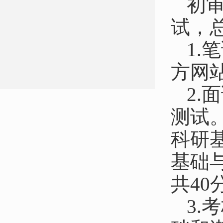
初
试，总
1
方网
2
测试
科研
基础
共40
3.