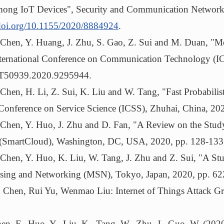
ong IoT Devices", Security and Communication Networks,
/doi.org/10.1155/2020/8884924
.
hen, Y. Huang, J. Zhu, S. Gao, Z. Sui and M. Duan, "M
ternational Conference on Communication Technology (IC
T50939.2020.9295944.
en, H. Li, Z. Sui, K. Liu and W. Tang, "Fast Probabilis
l Conference on Service Science (ICSS), Zhuhai, China, 
en, Y. Huo, J. Zhu and D. Fan, "A Review on the Study
(SmartCloud), Washington, DC, USA, 2020, pp. 128-133
en, Y. Huo, K. Liu, W. Tang, J. Zhu and Z. Sui, "A St
nsing and Networking (MSN), Tokyo, Japan, 2020, pp. 
en, Rui Yu, Wenmao Liu: Internet of Things Attack Gro
 F., Huo, Y., Liu, K., Tang, W., Zhu, J., Guo, W. (2020).