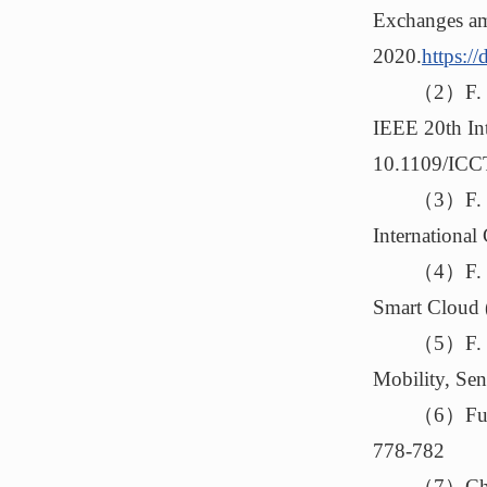
Exchanges am
2020.
https:/
（2）F. C
IEEE 20th In
10.1109/ICC
（3）F. Ch
Internationa
（4）F. Ch
Smart Cloud 
（5）F. Ch
Mobility, Se
（6）Fu Ch
778-782
（7）Chen,