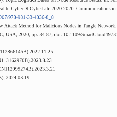
Health. CyberDI CyberLife 2020 2020. Communications i
.1007/978-981-33-4336-8_8
w Attack Method for Malicious Nodes in Tangle Network
 DC, USA, 2020, pp. 84-87, doi: 10.1109/SmartCloud497
45B).2022.11.25
970B),2023.8.23
5274B),2023.3.21
024.03.19