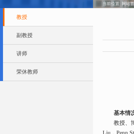
当前位置:
网站
教授
副教授
讲师
荣休教师
基本
情
教授、博
Liu，Pe