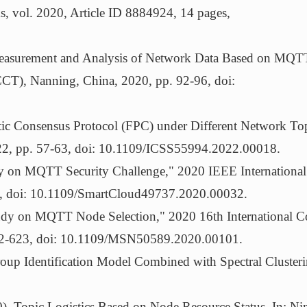
 vol. 2020, Article ID 8884924, 14 pages,
easurement and Analysis of Network Data Based on MQTT
CT), Nanning, China, 2020, pp. 92-96, doi:
tic Consensus Protocol (FPC) under Different Network To
2022, pp. 57-63, doi: 10.1109/ICSS55994.2022.00018.
 on MQTT Security Challenge," 2020 IEEE International
, doi: 10.1109/SmartCloud49737.2020.00032.
udy on MQTT Node Selection," 2020 16th International C
622-623, doi: 10.1109/MSN50589.2020.00101.
up Identification Model Combined with Spectral Cluster
 Topic Logistics Based on Node Resource Status. In: Ning