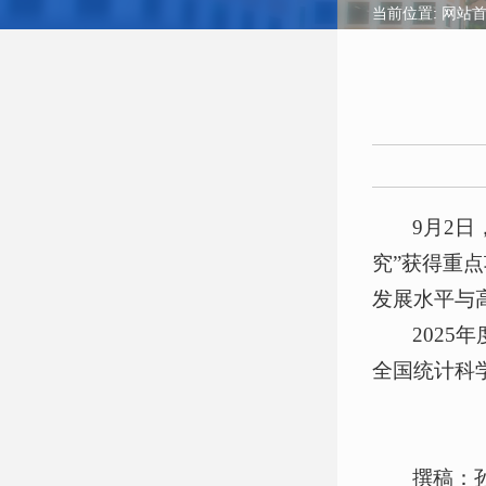
当前位置:
网站
9月2
究”获得重
发展水平与
2025
全国统计科
撰稿：