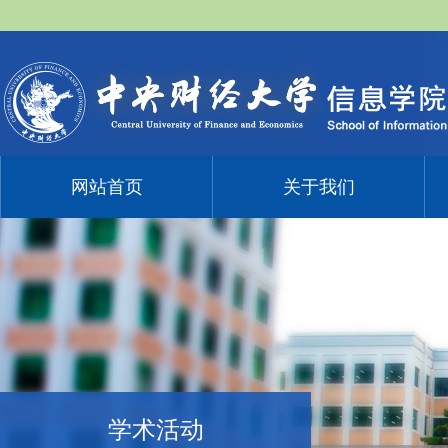
网站首页
关于我们
学术活动