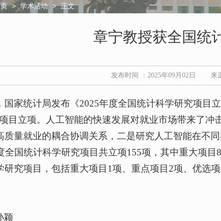
>
>
正文
首页
学术活动
章宁教授获全国统
发布时间 ：2025年09月02日
来
日，国家统计局发布《2025年度全国统计科学研究项
点项目立项。人工智能的快速发展对就业市场带来了冲
高质量就业的耦合协调关系，二是研究人工智能在不同
年度全国统计科学研究项目共立项155项，其中重大项目8
学研究项目，包括重大项目1项、重点项目2项、优选项
孙颖