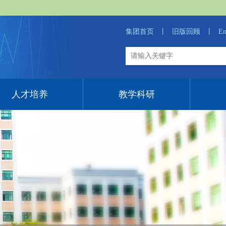
集团首页
丨
旧版回顾
丨
En
人才培养
教学科研