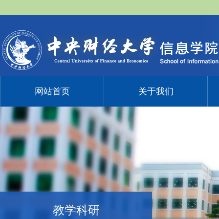
网站首页
关于我们
教学科研