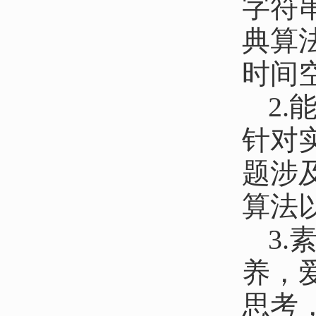
字符
典算
时间
2
针对
题涉
算法
3
养，
思考