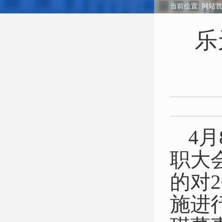
当前位置:
网站
乐
4
职大
的对
施进