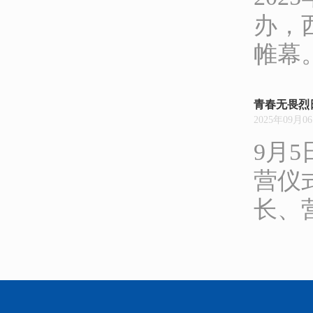
办，
帷幕
青春无畏烈
2025年09月0
9月
营仪
长、