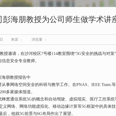
司彭海朋教授为公司师生做学术讲
2日
来源 ：
浏览量 ：
授邀请，在沙河校区7号楼114教室围绕“5G安全的挑战与对策
与信息安全专业教师。
彭海朋教授报告中
空间安全的科研与教学工作。在PNAS、IEEE Trans.等刊
200多家媒体报道。
蜂窝通信系统5G的概念和自动驾驶、虚拟现实、医疗工控系统
定义网络、网络功能虚拟化、移动边缘计算等5G框架中的具体
后，他就5G前景与6G布局作出了展望。