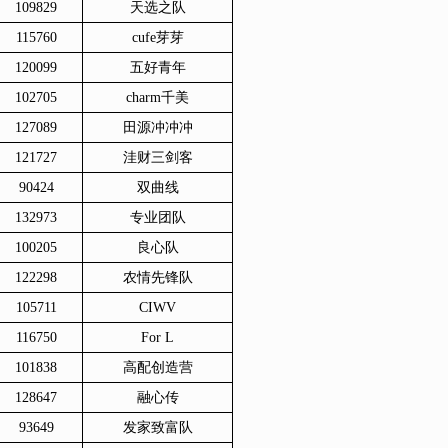
109829
天选之队
115760
cufe芽芽
120099
五好青年
102705
charm千美
127089
田源冲冲冲
121727
洼财三剑客
90424
双曲线
132973
专业团队
100205
良心队
122298
农情先锋队
105711
CIWV
116750
For L
101838
高配创造营
128647
融心传
93649
发家致富队