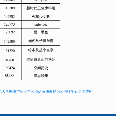
115789
新时代三创少年组
142252
火车少女队
126773
cufe_bee
123092
摸一手鱼
知名学子俱乐部
142300
给本队起个名字
131320
你值得真正的快乐
91208
109424
空间简史
8
淇思妙想
8772
电大学网络空间安全公司彭海朋教授为公司师生做学术讲座