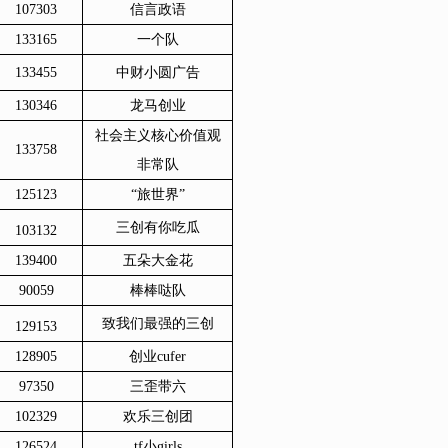
107303
信言政语
133165
一个队
133455
中财小圆广告
130346
龙马创业
社会主义核心价值观
133758
非常队
125123
“旅世界”
三创有你吃瓜
103132
139400
五朵大金花
90059
棒棒哒队
致我们最强的三创
129153
128905
创业cufer
97350
三歪带六
102329
欢乐三创团
126524
tf小girls