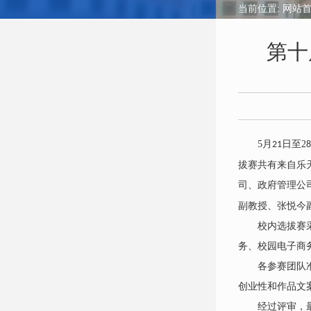
当前位置:
网站
第十
5
月
日至
2
21
8
拔赛共有来自乐
司、政府管理公
副教授、张悦今
校内选拔赛
务、校园电子商
各参赛团队
创业性和作品文
经过评审，