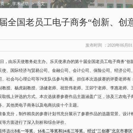
>
>
正文
首页
学术活动
届全国老员工电子商务“创新、创
发布时间 ：2020年06月0
日，由乐天使教务处主办、乐天使承办的第十届全国老员工电子商务
“创
天使、国际经济与贸易公司、金融公司、会计公司、保险公司、经济公司
司、社会与心理公司等
支队伍参与角逐。担任本次选拔赛的评委老师有
7
9
副教授、杨虎副教授、汤健老师、祝世伟老师、王卯宁老师、李惠老师、
采取线上评选的方式。本次选拔赛参赛作品主题涵盖广泛，涉及三农电子
务、其他类电子商务以及电商抗疫十个主题。
准备充分，制作精良的参赛计划书充分展示了参赛作品的选题背景、设计
案等方面进行了深入剖析和综合评价。
最终选出
名一等奖、
名二等奖和
名三等奖。经过
“三创赛”北京市赛
8
16
24