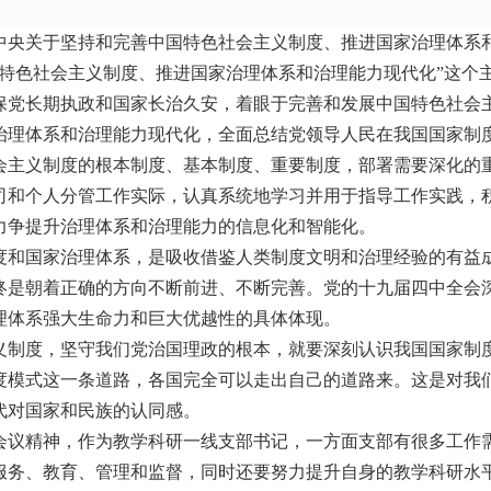
中央关于坚持和完善中国特色社会主义制度、推进国家治理体系
国特色社会主义制度、推进国家治理体系和治理能力现代化”这个
保党长期执政和国家长治久安，着眼于完善和发展中国特色社会
治理体系和治理能力现代化，全面总结党领导人民在我国国家制
会主义制度的根本制度、基本制度、重要制度，部署需要深化的
司和个人分管工作实际，认真系统地学习并用于指导工作实践，
力争提升治理体系和治理能力的信息化和智能化。
度和国家治理体系，是吸收借鉴人类制度文明和治理经验的有益
终是朝着正确的方向不断前进、不断完善。党的十九届四中全会
理体系强大生命力和巨大优越性的具体体现。
义制度，坚守我们党治国理政的根本，就要深刻认识我国国家制
度模式这一条道路，各国完全可以走出自己的道路来。这是对我
代对国家和民族的认同感。
会议精神，作为教学科研一线支部书记，一方面支部有很多工作
服务、教育、管理和监督，同时还要努力提升自身的教学科研水