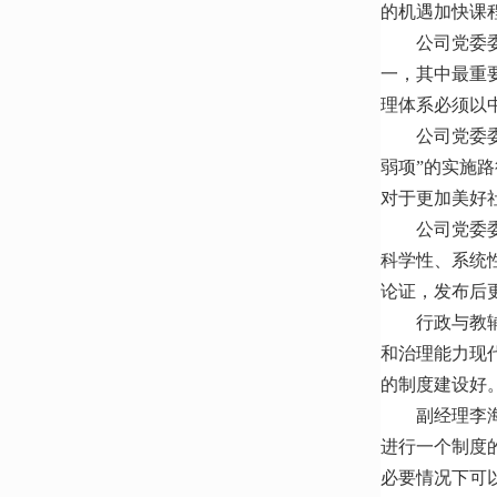
的机遇加快课
公司党委
一，其中最重
理体系必须以
公司党委
弱项”的实施
对于更加美好
公司党委
科学性、系统
论证，发布后
行政与教
和治理能力现
的制度建设好
副经理李
进行一个制度
必要情况下可