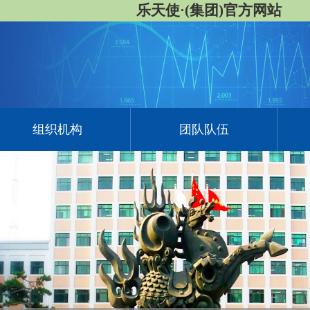
乐天使·(集团)官方网站
组织机构
团队队伍