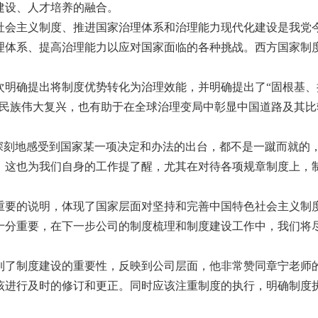
建设、人才培养的融合。
社会主义制度、推进国家治理体系和治理能力现代化建设是我党
理体系、提高治理能力以应对国家面临的各种挑战。西方国家制
次明确提出将制度优势转化为治理效能，并明确提出了
“固根基
华民族伟大复兴，也有助于在全球治理变局中彰显中国道路及其比
们深刻地感受到国家某一项决定和办法的出台，都不是一蹴而就的
。这也为我们自身的工作提了醒，尤其在对待各项规章制度上，
重要的说明，体现了国家层面对坚持和完善中国特色社会主义制
十分重要，在下一步公司的制度梳理和制度建设工作中，我们将
到了制度建设的重要性，反映到公司层面，他非常赞同章宁老师
该进行及时的修订和更正。同时应该注重制度的执行，明确制度