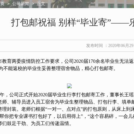
>
>
正文
首页
公司新闻
打包邮祝福 别样“毕业寄”—
发布时间 ：2020年06月2
市教育两委疫情防控工作要求，公司
2020届170余名毕业生无法
,为不能返校的毕业生妥善整理宿舍物品，精心打包邮寄。
日下午，公司正式开始2020届毕业生行李打包邮寄工作，董事长
老师、辅导员进入员工宿舍为毕业生整理物品、打包行李、填单
整理封装。老师们
根据
“一对一、点对点”的打包原则，从床上
师帮你把专业课书打包好了，以后用得上”，“这个容易碎，一会
师们鼓足干劲、为员工们传递温情。